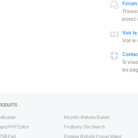
Forum 
Trouve
posez d
Voir l
Voir le
Contact
Si vous
les pag
RODUITS
eBuilder
Mozello Website Builder
apid PHP Editor
Findberry Site Search
TMLPad
Engaga Website Popup Maker