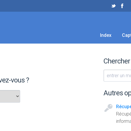
Index
Cap
Chercher
vez-vous ?
Autres op
Récupé
Récupé
inform