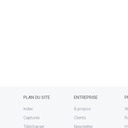
PLAN DU SITE
ENTREPRISE
P
Index
À propos
W
Captures
Clients
R
Télécharger
Newsletter
H