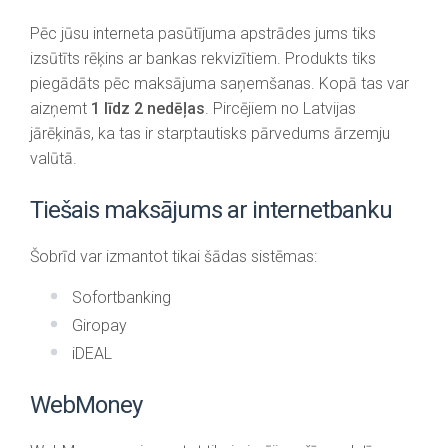
Pēc jūsu interneta pasūtījuma apstrādes jums tiks
izsūtīts rēķins ar bankas rekvizītiem. Produkts tiks
piegādāts pēc maksājuma saņemšanas. Kopā tas var
aizņemt
1 līdz 2 nedēļas
. Pircējiem no Latvijas
jārēķinās, ka tas ir starptautisks pārvedums ārzemju
valūtā.
Tiešais maksājums ar internetbanku
Šobrīd var izmantot tikai šādas sistēmas:
Sofortbanking
Giropay
iDEAL
WebMoney