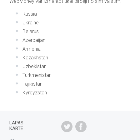
WebMoney var izmantot tikai pircēji no šīm valstīm:
Russia
Ukraine
Belarus
Azerbaijan
Armenia
Kazakhstan
Uzbekistan
Turkmenistan
Tajikistan
Kyrgyzstan
LAPAS
KARTE