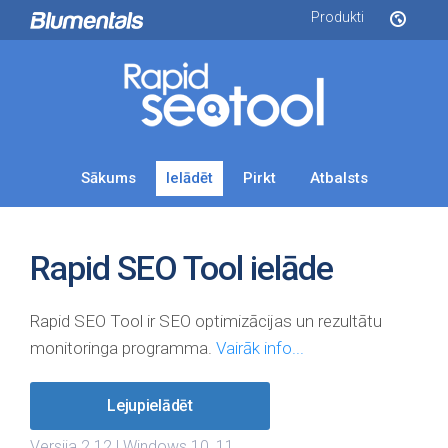
Produkti
Sākums
Ielādēt
Pirkt
Atbalsts
Rapid SEO Tool ielāde
Rapid SEO Tool ir SEO optimizācijas un rezultātu
monitoringa programma.
Vairāk info...
Lejupielādēt
Versija 2.12
| Windows 10, 11